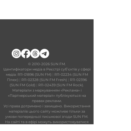
​©
2010-2026
SUN FM.
Ідентифікатори медіа в Реєстрі суб’єктів у сфері
медіа: R11-01896 (SUN FM)
|
R11-02234 (SUN FM
Плюс)
|
R11-02328 (SUN FM Fresh)
|
R11-02396
(SUN FM Gold)
|
R11-02439 (SUN FM Rock).
Матеріали з маркуванням «Реклама» і
«Партнерський матеріал» публікуються на
правах реклами.
Усі права дотримано і захищено. Використання
матеріалів цього сайту можливе тільки за
умови попередньої письмової згоди SUN FM.
На сайті та в ефірі можуть використовуватися
технології штучного інтелекту. Увесь контент