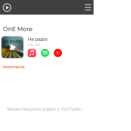
OnE More
На радіо
pop, r&b
ГОЛОСУВАТИ:
Завантажуємо відео з YouTube...