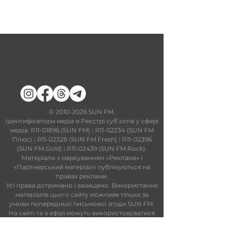
​©
2010-2026
SUN FM.
Ідентифікатори медіа в Реєстрі суб’єктів у сфері
медіа: R11-01896 (SUN FM)
|
R11-02234 (SUN FM
Плюс)
|
R11-02328 (SUN FM Fresh)
|
R11-02396
(SUN FM Gold)
|
R11-02439 (SUN FM Rock).
Матеріали з маркуванням «Реклама» і
«Партнерський матеріал» публікуються на
правах реклами.
Усі права дотримано і захищено. Використання
матеріалів цього сайту можливе тільки за
умови попередньої письмової згоди SUN FM.
На сайті та в ефірі можуть використовуватися
технології штучного інтелекту. Увесь контент