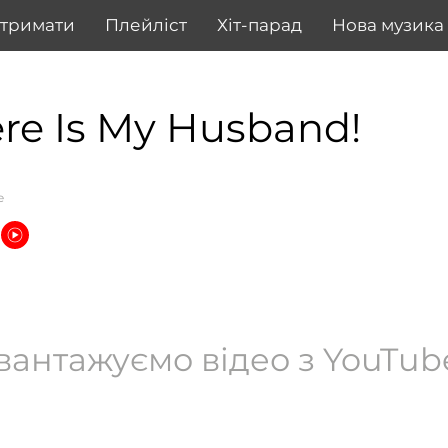
дтримати
Плейліст
Хіт-парад
Нова музика
re Is My Husband!
e
вантажуємо відео з YouTube.