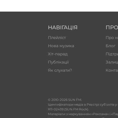
НАВІГАЦІЯ
ПРО
Плейліст
Про н
Нова музика
Блог
Хіт-парад
Підтр
Публікації
Залиш
Як слухати?
Конта
​© 2010-2026 SUN FM.
Ідентифікатори медіа в Реєстрі суб’єктів у
R11-02439 (SUN FM Rock).
Матеріали з маркуванням «Реклама» і «Па