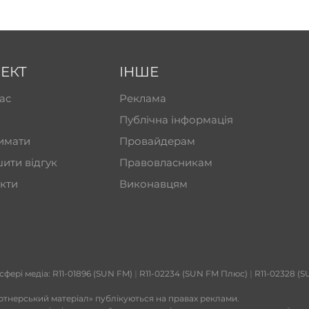
ЕКТ
ІНШЕ
ас
Реклама
Публічна інформація
имати
Провайдерам
ити відгук
Правовласникам
кти
Виконавцям
 сфері медіа: R11-01896 (SUN FM)
|
R11-02234 (SUN FM Плюс)
|
R11-02328 (S
ртнерський матеріал» публікуються на правах реклами.