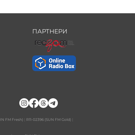
ПАРТНЕРИ
UN FM Fresh)
|
R11-02396 (SUN FM Gold)
|