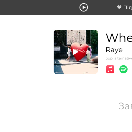
🧡 Пі
Whe
Raye
pop, alternativ
За