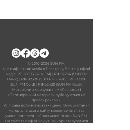
​©
2010-2026
SUN FM.
Ідентифікатори медіа в Реєстрі суб’єктів у сфері
медіа: R11-01896 (SUN FM)
|
R11-02234 (SUN FM
Плюс)
|
R11-02328 (SUN FM Fresh)
|
R11-02396
(SUN FM Gold)
|
R11-02439 (SUN FM Rock).
Матеріали з маркуванням «Реклама» і
«Партнерський матеріал» публікуються на
правах реклами.
Усі права дотримано і захищено. Використання
матеріалів цього сайту можливе тільки за
умови попередньої письмової згоди SUN FM.
На сайті та в ефірі можуть використовуватися
технології штучного інтелекту. Увесь контент