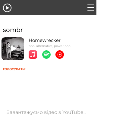
sombr
Homewrecker
pop, alternative, power pop
ГОЛОСУВАТИ:
Завантажуємо відео з YouTube...