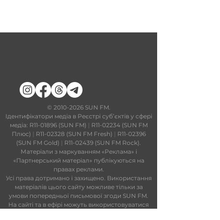
​©
2010-2026
SUN FM.
Ідентифікатори медіа в Реєстрі суб’єктів у сфері
медіа: R11-01896 (SUN FM)
|
R11-02234 (SUN FM
Плюс)
|
R11-02328 (SUN FM Fresh)
|
R11-02396
(SUN FM Gold)
|
R11-02439 (SUN FM Rock).
Матеріали з маркуванням «Реклама» і
«Партнерський матеріал» публікуються на
правах реклами.
Усі права дотримано і захищено. Використання
матеріалів цього сайту можливе тільки за
умови попередньої письмової згоди SUN FM.
На сайті та в ефірі можуть використовуватися
технології штучного інтелекту. Увесь контент