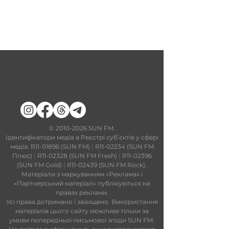
​©
2010-2026
SUN FM.
Ідентифікатори медіа в Реєстрі суб’єктів у сфері
медіа: R11-01896 (SUN FM)
|
R11-02234 (SUN FM
Плюс)
|
R11-02328 (SUN FM Fresh)
|
R11-02396
(SUN FM Gold)
|
R11-02439 (SUN FM Rock).
Матеріали з маркуванням «Реклама» і
«Партнерський матеріал» публікуються на
правах реклами.
Усі права дотримано і захищено. Використання
матеріалів цього сайту можливе тільки за
умови попередньої письмової згоди SUN FM.