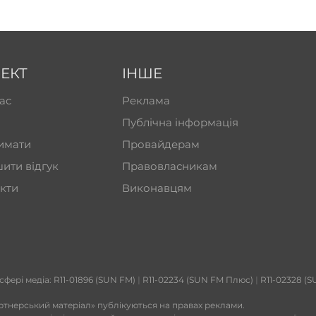
ЕКТ
ІНШЕ
ас
Реклама
Публічна інформація
имати
Провайдерам
ити відгук
Правовласникам
кти
Виконавцям
 сфері медіа: R11-01896 (SUN FM)
|
R11-02234 (SUN FM Плюс)
|
R11-02328 (S
ртнерський матеріал» публікуються на правах реклами.