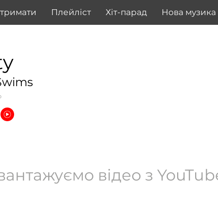
дтримати
Плейліст
Хіт-парад
Нова музика
ty
Swims
p
вантажуємо відео з YouTube.