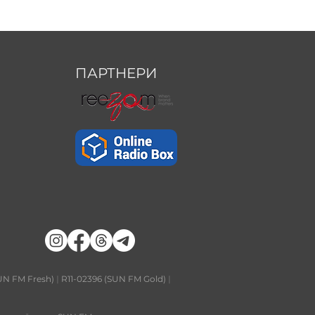
ПАРТНЕРИ
UN FM Fresh)
|
R11-02396 (SUN FM Gold)
|