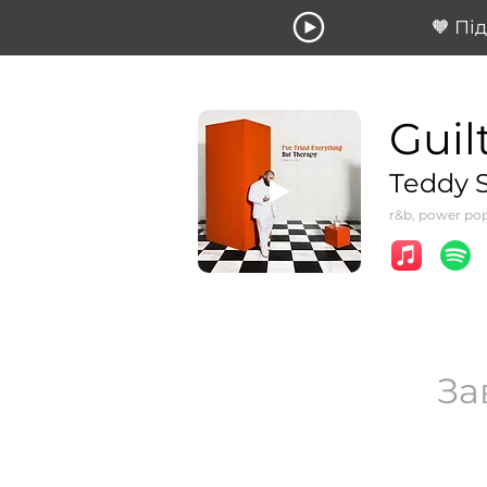
🧡 Пі
Guil
Teddy 
r&b, power po
За