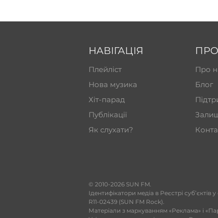
НАВІГАЦІЯ
ПРО
Плейліст
Про н
Нова музика
Блог
Хіт-парад
Підтр
Публікації
Залиш
Як слухати?
Конта
​© 2010-2026 SUN FM.
Ідентифікатори медіа в Реєстрі суб’єктів у
R11-02439 (SUN FM Rock).
Матеріали з маркуванням «Реклама» і «Па