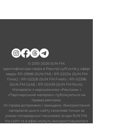
​©
2010-2026
SUN FM.
Ідентифікатори медіа в Реєстрі суб’єктів у сфері
медіа: R11-01896 (SUN FM)
|
R11-02234 (SUN FM
Плюс)
|
R11-02328 (SUN FM Fresh)
|
R11-02396
(SUN FM Gold)
|
R11-02439 (SUN FM Rock).
Матеріали з маркуванням «Реклама» і
«Партнерський матеріал» публікуються на
правах реклами.
Усі права дотримано і захищено. Використання
матеріалів цього сайту можливе тільки за
умови попередньої письмової згоди SUN FM.
На сайті та в ефірі можуть використовуватися
технології штучного інтелекту. Увесь контент