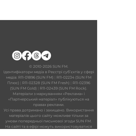
​©
2010-2026
SUN FM.
Ідентифікатори медіа в Реєстрі суб’єктів у сфері
медіа: R11-01896 (SUN FM)
|
R11-02234 (SUN FM
Плюс)
|
R11-02328 (SUN FM Fresh)
|
R11-02396
(SUN FM Gold)
|
R11-02439 (SUN FM Rock).
Матеріали з маркуванням «Реклама» і
«Партнерський матеріал» публікуються на
правах реклами.
Усі права дотримано і захищено. Використання
матеріалів цього сайту можливе тільки за
умови попередньої письмової згоди SUN FM.
На сайті та в ефірі можуть використовуватися
технології штучного інтелекту. Увесь контент