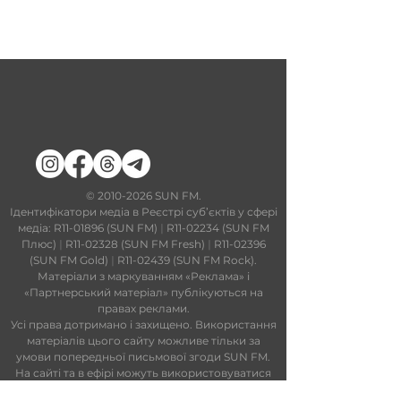
​©
2010-2026
SUN FM.
Ідентифікатори медіа в Реєстрі суб’єктів у сфері
медіа: R11-01896 (SUN FM)
|
R11-02234 (SUN FM
Плюс)
|
R11-02328 (SUN FM Fresh)
|
R11-02396
(SUN FM Gold)
|
R11-02439 (SUN FM Rock).
Матеріали з маркуванням «Реклама» і
«Партнерський матеріал» публікуються на
правах реклами.
Усі права дотримано і захищено. Використання
матеріалів цього сайту можливе тільки за
умови попередньої письмової згоди SUN FM.
На сайті та в ефірі можуть використовуватися
технології штучного інтелекту. Увесь контент