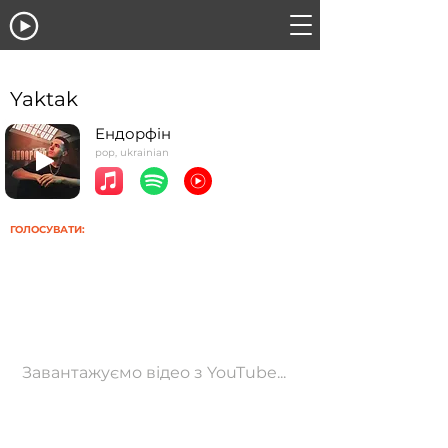
Yaktak
Ендорфін
pop, ukrainian
ГОЛОСУВАТИ:
Завантажуємо відео з YouTube...