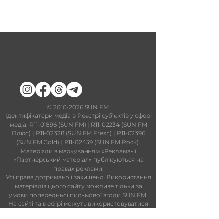
​©
2010-2026
SUN FM.
Ідентифікатори медіа в Реєстрі суб’єктів у сфері
медіа: R11-01896 (SUN FM)
|
R11-02234 (SUN FM
Плюс)
|
R11-02328 (SUN FM Fresh)
|
R11-02396
(SUN FM Gold)
|
R11-02439 (SUN FM Rock).
Матеріали з маркуванням «Реклама» і
«Партнерський матеріал» публікуються на
правах реклами.
Усі права дотримано і захищено. Використання
матеріалів цього сайту можливе тільки за
умови попередньої письмової згоди SUN FM.
На сайті та в ефірі можуть використовуватися
технології штучного інтелекту. Увесь контент