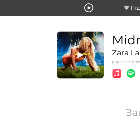
🧡 Пі
Mid
Zara La
pop, electronic
За