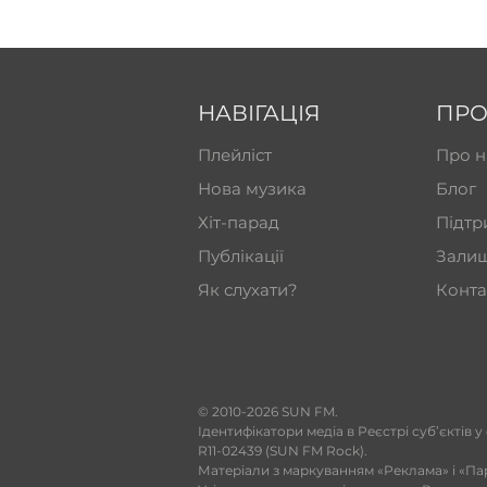
НАВІГАЦІЯ
ПРО
Плейліст
Про н
Нова музика
Блог
Хіт-парад
Підтр
Публікації
Залиш
Як слухати?
Конта
​© 2010-2026 SUN FM.
Ідентифікатори медіа в Реєстрі суб’єктів у
R11-02439 (SUN FM Rock).
Матеріали з маркуванням «Реклама» і «Па