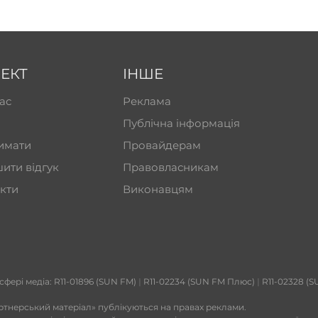
ЕКТ
ІНШЕ
ас
Реклама
Публічна інформація
имати
Провайдерам
ити відгук
Правовласникам
кти
Виконавцям
 сфері медіа: R11-01896 (SUN FM)
|
R11-02234 (SUN FM Плюс)
|
R11-02328 (S
ртнерський матеріал» публікуються на правах реклами.