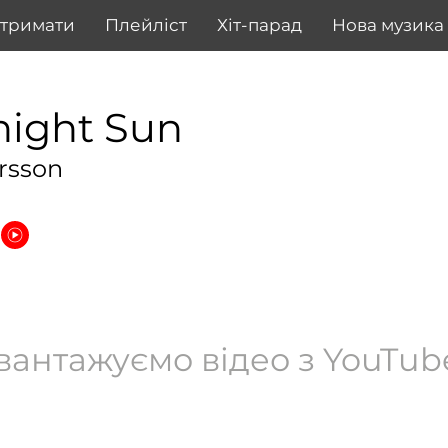
дтримати
Плейліст
Хіт-парад
Нова музика
night Sun
rsson
вантажуємо відео з YouTube.