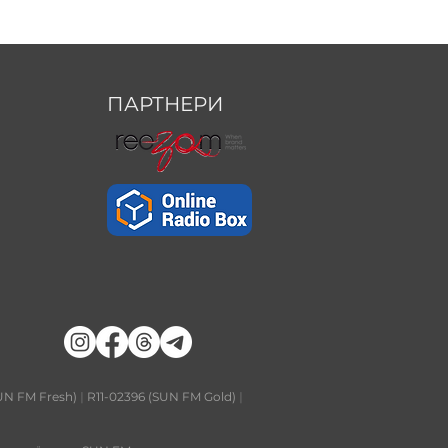
ПАРТНЕРИ
UN FM Fresh)
|
R11-02396 (SUN FM Gold)
|