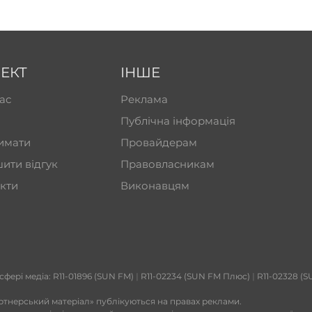
ЕКТ
ІНШЕ
ас
Реклама
Публічна інформація
имати
Провайдерам
ити відгук
Правовласникам
кти
Виконавцям
 сфері медіа: R11-01896 (SUN FM)
|
R11-02234 (SUN FM Плюс)
|
R11-02328 (S
ртнерський матеріал» публікуються на правах реклами.