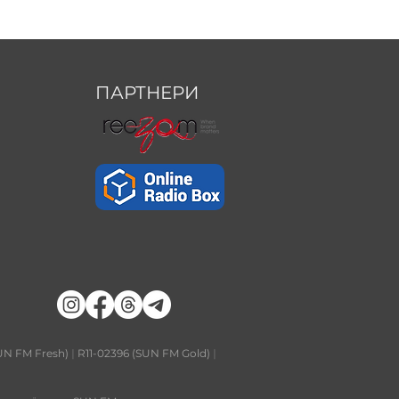
ПАРТНЕРИ
UN FM Fresh)
|
R11-02396 (SUN FM Gold)
|