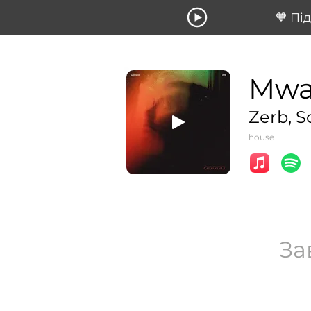
🧡 Пі
Mwa
Zerb, S
house
За