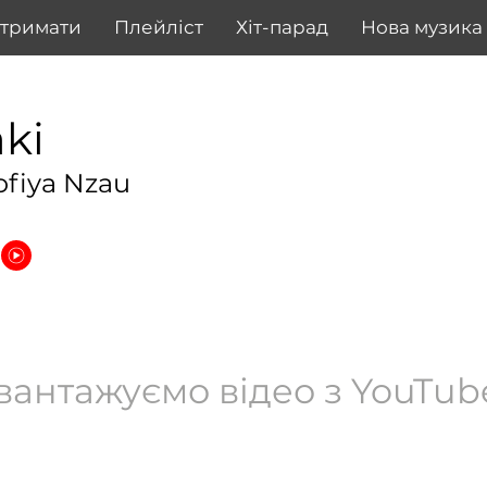
дтримати
Плейліст
Хіт-парад
Нова музика
ki
ofiya Nzau
вантажуємо відео з YouTube.