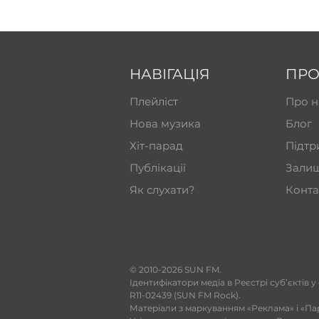
НАВІГАЦІЯ
ПРО
Плейліст
Про н
Нова музика
Блог
Хіт-парад
Підтр
Публікації
Залиш
Як слухати?
Конта
​© 2010-2026 SUN FM.
Ідентифікатори медіа в Реєстрі суб’єктів у
R11-02439 (SUN FM Rock).
Матеріали з маркуванням «Реклама» і «Па