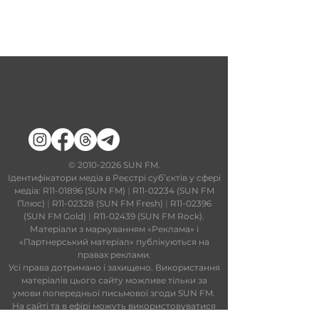
​©
2010-2026
SUN FM.
Ідентифікатори медіа в Реєстрі суб’єктів у сфері
медіа: R11-01896 (SUN FM)
|
R11-02234 (SUN FM
Плюс)
|
R11-02328 (SUN FM Fresh)
|
R11-02396
(SUN FM Gold)
|
R11-02439 (SUN FM Rock).
Матеріали з маркуванням «Реклама» і
«Партнерський матеріал» публікуються на
правах реклами.
Усі права дотримано і захищено. Використання
матеріалів цього сайту можливе тільки за
умови попередньої письмової згоди SUN FM.
На сайті та в ефірі можуть використовуватися
технології штучного інтелекту. Увесь контент