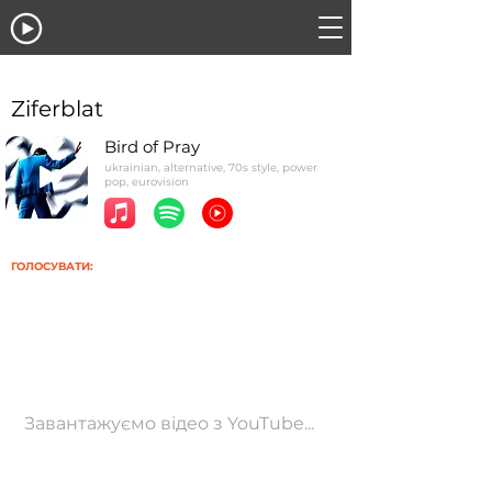
Ziferblat
Bird of Pray
ukrainian, alternative, 70s style, power
pop, eurovision
ГОЛОСУВАТИ:
Завантажуємо відео з YouTube...