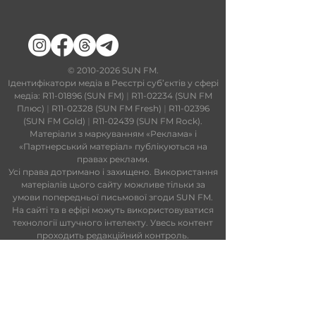
​©
2010-2026
SUN FM.
Ідентифікатори медіа в Реєстрі суб’єктів у сфері
медіа: R11-01896 (SUN FM)
|
R11-02234 (SUN FM
Плюс)
|
R11-02328 (SUN FM Fresh)
|
R11-02396
(SUN FM Gold)
|
R11-02439 (SUN FM Rock).
Матеріали з маркуванням «Реклама» і
«Партнерський матеріал» публікуються на
правах реклами.
Усі права дотримано і захищено. Використання
матеріалів цього сайту можливе тільки за
умови попередньої письмової згоди SUN FM.
На сайті та в ефірі можуть використовуватися
технології штучного інтелекту. Увесь контент
проходить редакційний контроль.
Редакційний статут
|
Редакційна
політика
|
Ліцензійна угода
|
Публічна
оферта
|
Політика конфіденційності
ПАРТНЕРИ