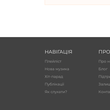
НАВІГАЦІЯ
ПРО
Плейліст
Про н
Нова музика
Блог
Хіт-парад
Підтр
Публікації
Залиш
Як слухати?
Конта