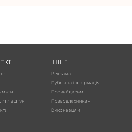
ЕКТ
ІНШЕ
ас
Реклама
Публічна інформація
имати
Провайдерам
ити відгук
Правовласникам
кти
Виконавцям