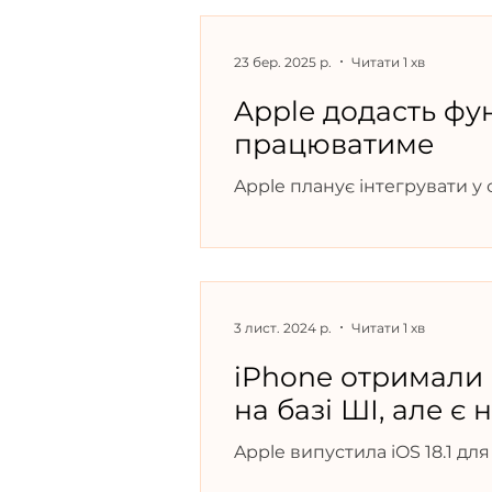
23 бер. 2025 р.
Читати 1 хв
Apple додасть фун
працюватиме
Apple планує інтегрувати у 
повідомляє Марк Гурман, а
3 лист. 2024 р.
Читати 1 хв
iPhone отримали
на базі ШІ, але є
Apple випустила iOS 18.1 дл
оновленні з’явилися функці