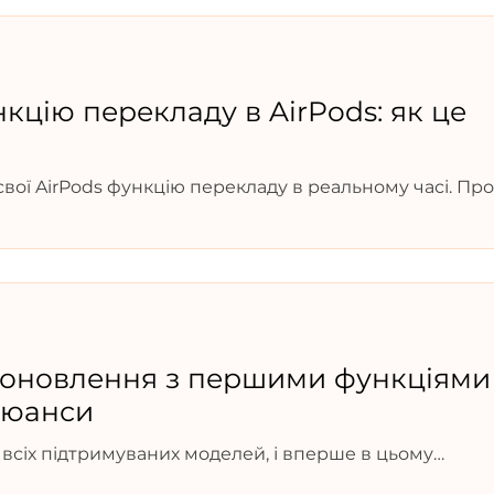
кцію перекладу в AirPods: як це
свої AirPods функцію перекладу в реальному часі. Про
вторитетний інсайдер Bloomberg.
 оновлення з першими функціями
 нюанси
я всіх підтримуваних моделей, і вперше в цьому
ї на основі штучного інтелекту