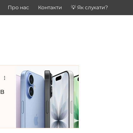
Про нас
Контакти
💡 Як слухати?
ів