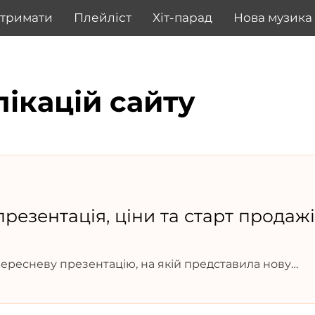
дтримати
Плейліст
Хіт-парад
Нова музика
лікацій сайту
презентація, ціни та старт продаж
ересневу презентацію, на якій представила нову
 компанія зробила ставку одразу на кілька вражаючих
о тонкого корпусу до підтримки швидкої зарядки.