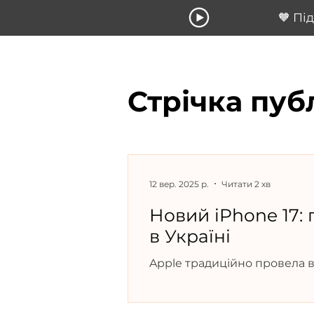
🧡 Пі
Стрічка пуб
12 вер. 2025 р.
Читати 2 хв
Новий iPhone 17: 
в Україні
Apple традиційно провела в
лінійку iPhone 17. Цьогоріч
нововведень — від рекордн