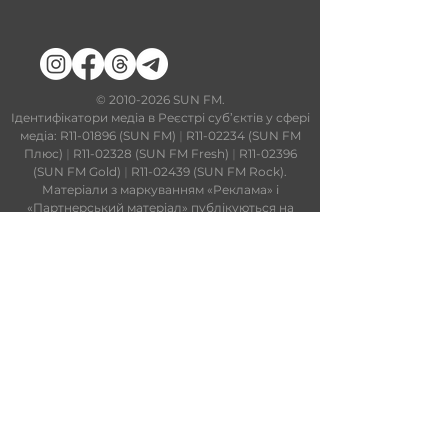
​©
2010-2026
SUN FM.
Ідентифікатори медіа в Реєстрі суб’єктів у сфері
медіа: R11-01896 (SUN FM)
|
R11-02234 (SUN FM
Плюс)
|
R11-02328 (SUN FM Fresh)
|
R11-02396
(SUN FM Gold)
|
R11-02439 (SUN FM Rock).
Матеріали з маркуванням «Реклама» і
«Партнерський матеріал» публікуються на
правах реклами.
Усі права дотримано і захищено. Використання
матеріалів цього сайту можливе тільки за
умови попередньої письмової згоди SUN FM.
На сайті та в ефірі можуть використовуватися
технології штучного інтелекту. Увесь контент
проходить редакційний контроль.
Редакційний статут
|
Редакційна
політика
|
Ліцензійна угода
|
Публічна
оферта
|
Політика конфіденційності
ПАРТНЕРИ