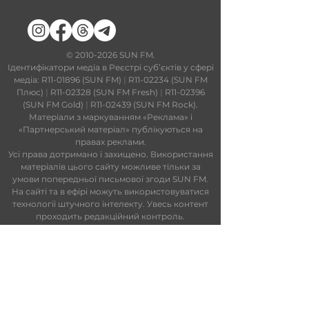
​©
2010-2026
SUN FM.
Ідентифікатори медіа в Реєстрі суб’єктів у сфері
медіа: R11-01896 (SUN FM)
|
R11-02234 (SUN FM
Плюс)
|
R11-02328 (SUN FM Fresh)
|
R11-02396
(SUN FM Gold)
|
R11-02439 (SUN FM Rock).
Матеріали з маркуванням «Реклама» і
«Партнерський матеріал» публікуються на
правах реклами.
Усі права дотримано і захищено. Використання
матеріалів цього сайту можливе тільки за
умови попередньої письмової згоди SUN FM.
На сайті та в ефірі можуть використовуватися
технології штучного інтелекту. Увесь контент
проходить редакційний контроль.
Редакційний статут
|
Редакційна
політика
|
Ліцензійна угода
|
Публічна
оферта
|
Політика конфіденційності
ПАРТНЕРИ