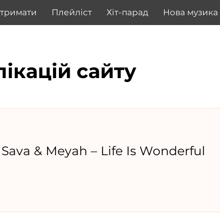
дтримати
Плейліст
Хіт-парад
Нова музика
лікацій сайту
 Sava & Meyah – Life Is Wonderful