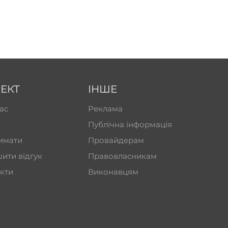
ЕКТ
ІНШЕ
ас
Реклама
Публічна інформація
имати
Провайдерам
ити відгук
Правовласникам
кти
Виконавцям