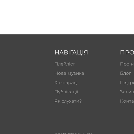
НАВІГАЦІЯ
ПРО
Плейліст
Про н
Нова музика
Блог
Хіт-парад
Підтр
Публікації
Залиш
Як слухати?
Конта