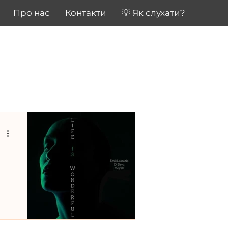
Про нас
Контакти
💡 Як слухати?