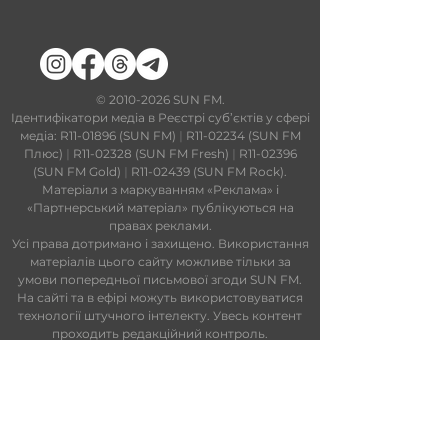
​©
2010-2026
SUN FM.
Ідентифікатори медіа в Реєстрі суб’єктів у сфері
медіа: R11-01896 (SUN FM)
|
R11-02234 (SUN FM
Плюс)
|
R11-02328 (SUN FM Fresh)
|
R11-02396
(SUN FM Gold)
|
R11-02439 (SUN FM Rock).
Матеріали з маркуванням «Реклама» і
«Партнерський матеріал» публікуються на
правах реклами.
Усі права дотримано і захищено. Використання
матеріалів цього сайту можливе тільки за
умови попередньої письмової згоди SUN FM.
На сайті та в ефірі можуть використовуватися
технології штучного інтелекту. Увесь контент
проходить редакційний контроль.
Редакційний статут
|
Редакційна
політика
|
Ліцензійна угода
|
Публічна
оферта
|
Політика конфіденційності
ПАРТНЕРИ