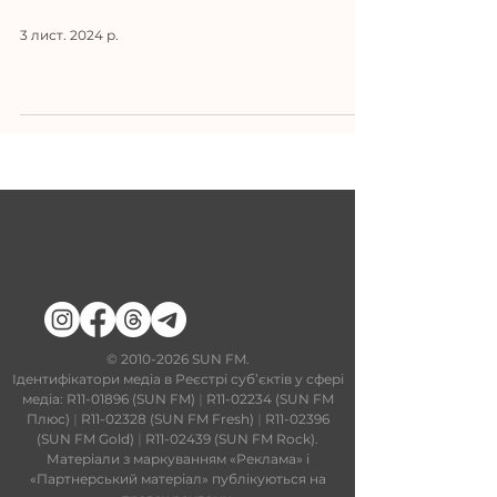
3 лист. 2024 р.
​©
2010-2026
SUN FM.
Ідентифікатори медіа в Реєстрі суб’єктів у сфері
медіа: R11-01896 (SUN FM)
|
R11-02234 (SUN FM
Плюс)
|
R11-02328 (SUN FM Fresh)
|
R11-02396
(SUN FM Gold)
|
R11-02439 (SUN FM Rock).
Матеріали з маркуванням «Реклама» і
«Партнерський матеріал» публікуються на