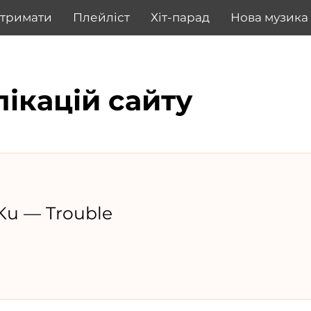
дтримати
Плейліст
Хіт-парад
Нова музика
лікацій сайту
Ku — Trouble