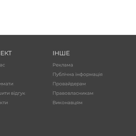
ЕКТ
ІНШЕ
ас
Реклама
Публічна інформація
имати
Провайдерам
ити відгук
Правовласникам
кти
Виконавцям