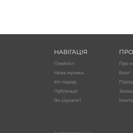
НАВІГАЦІЯ
ПРО
Плейліст
Про н
Нова музика
Блог
Хіт-парад
Підтр
Публікації
Залиш
Як слухати?
Конта