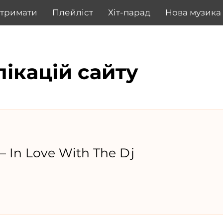
дтримати
Плейліст
Хіт-парад
Нова музика
лікацій сайту
— In Love With The Dj