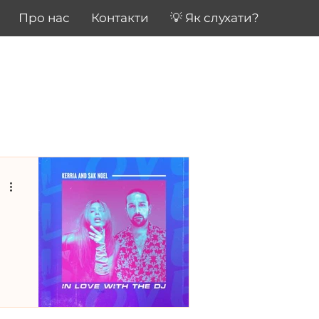
Про нас
Контакти
💡 Як слухати?