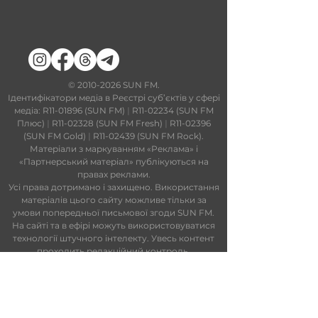
​©
2010-2026
SUN FM.
Ідентифікатори медіа в Реєстрі суб’єктів у сфері
медіа: R11-01896 (SUN FM)
|
R11-02234 (SUN FM
Плюс)
|
R11-02328 (SUN FM Fresh)
|
R11-02396
(SUN FM Gold)
|
R11-02439 (SUN FM Rock).
Матеріали з маркуванням «Реклама» і
«Партнерський матеріал» публікуються на
правах реклами.
Усі права дотримано і захищено. Використання
матеріалів цього сайту можливе тільки за
умови попередньої письмової згоди SUN FM.
На сайті та в ефірі можуть використовуватися
технології штучного інтелекту. Увесь контент
проходить редакційний контроль.
Редакційний статут
|
Редакційна
політика
|
Ліцензійна угода
|
Публічна
оферта
|
Політика конфіденційності