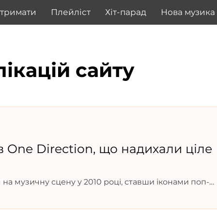
дтримати
Плейліст
Хіт-парад
Нова музика
лікацій сайту
в One Direction, що надихали ціле
я на музичну сцену у 2010 році, ставши іконами поп-