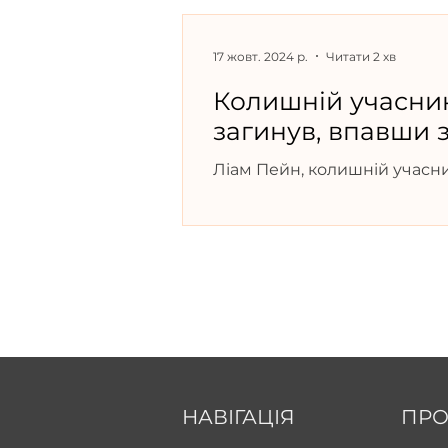
17 жовт. 2024 р.
Читати 2 хв
Колишній учасник
загинув, впавши 
Ліам Пейн, колишній учасни
віці 31 року в Аргентині піс
НАВІГАЦІЯ
ПРО