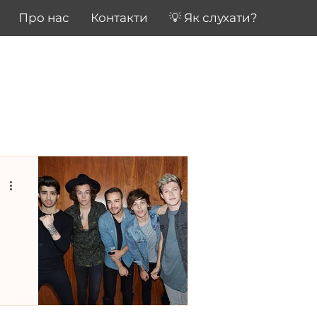
Про нас
Контакти
💡 Як слухати?