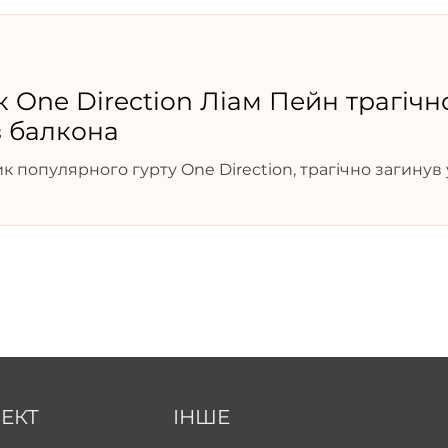
 One Direction Ліам Пейн трагічн
з балкона
к популярного гурту One Direction, трагічно загинув 
ля падіння з третього поверху.
ЕКТ
ІНШЕ