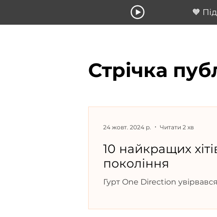
🧡 Пі
Стрічка пуб
24 жовт. 2024 р.
Читати 2 хв
10 найкращих хіті
покоління
Гурт One Direction увірвавс
музики для мільйонів.