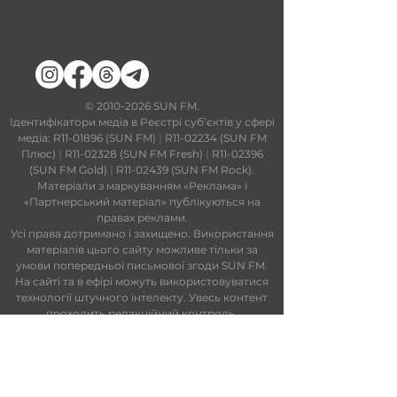
​©
2010-2026
SUN FM.
Ідентифікатори медіа в Реєстрі суб’єктів у сфері
медіа: R11-01896 (SUN FM)
|
R11-02234 (SUN FM
Плюс)
|
R11-02328 (SUN FM Fresh)
|
R11-02396
(SUN FM Gold)
|
R11-02439 (SUN FM Rock).
Матеріали з маркуванням «Реклама» і
«Партнерський матеріал» публікуються на
правах реклами.
Усі права дотримано і захищено. Використання
матеріалів цього сайту можливе тільки за
умови попередньої письмової згоди SUN FM.
На сайті та в ефірі можуть використовуватися
технології штучного інтелекту. Увесь контент
проходить редакційний контроль.
Редакційний статут
|
Редакційна
політика
|
Ліцензійна угода
|
Публічна
оферта
|
Політика конфіденційності