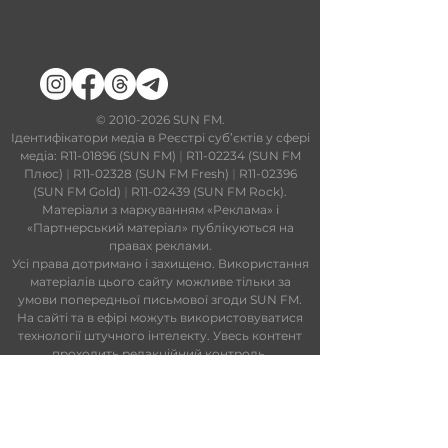
​©
2010-2026
SUN FM.
Ідентифікатори медіа в Реєстрі суб’єктів у сфері
медіа: R11-01896 (SUN FM)
|
R11-02234 (SUN FM
Плюс)
|
R11-02328 (SUN FM Fresh)
|
R11-02396
(SUN FM Gold)
|
R11-02439 (SUN FM Rock).
Матеріали з маркуванням «Реклама» і
«Партнерський матеріал» публікуються на
правах реклами.
Усі права дотримано і захищено. Використання
матеріалів цього сайту можливе тільки за
умови попередньої письмової згоди SUN FM.
На сайті та в ефірі можуть використовуватися
технології штучного інтелекту. Увесь контент
проходить редакційний контроль.
Редакційний статут
|
Редакційна
політика
|
Ліцензійна угода
|
Публічна
оферта
|
Політика конфіденційності