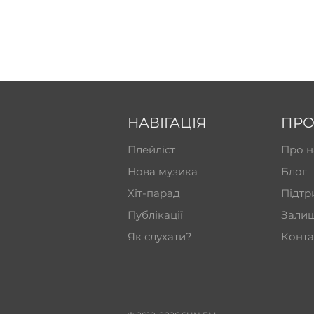
НАВІГАЦІЯ
ПРО
Плейліст
Про н
Нова музика
Блог
Хіт-парад
Підтр
Публікації
Залиш
Як слухати?
Конта