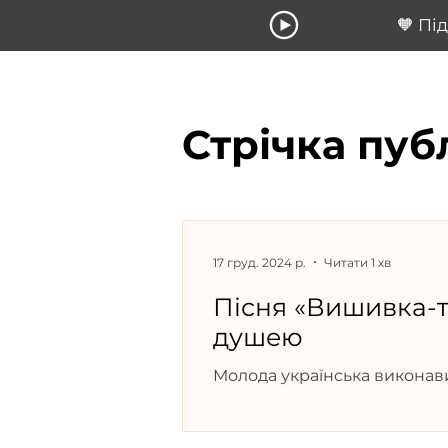
🧡 Пі
Стрічка пуб
17 груд. 2024 р.
Читати 1 хв
Пісня «Вишивка-т
душею
Молода українська виконави
сингл "Вишивка-тату".