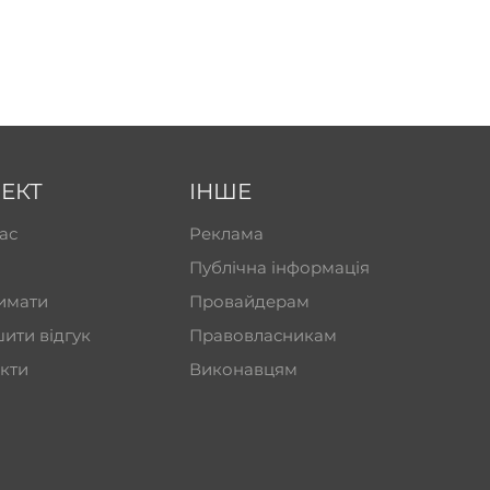
ЕКТ
ІНШЕ
ас
Реклама
Публічна інформація
имати
Провайдерам
ити відгук
Правовласникам
кти
Виконавцям