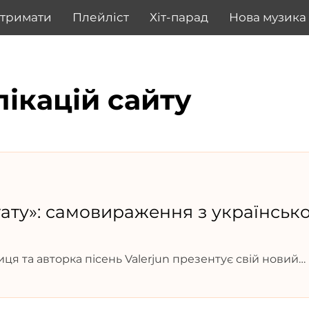
дтримати
Плейліст
Хіт-парад
Нова музика
лікацій сайту
ату»: самовираження з українськ
ця та авторка пісень Valerjun презентує свій новий