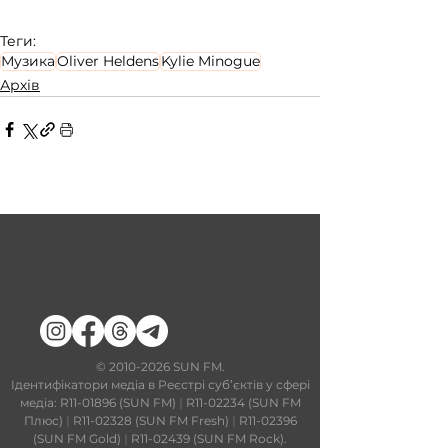
Теги:
Музика
Oliver Heldens
Kylie Minogue
Архів
​©
2010-2026
SUN FM.
Ідентифікатори медіа в Реєстрі суб’єктів у сфері
медіа: R11-01896 (SUN FM)
|
R11-02234 (SUN FM
Плюс)
|
R11-02328 (SUN FM Fresh)
|
R11-02396
(SUN FM Gold)
|
R11-02439 (SUN FM Rock).