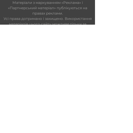
Матеріали з маркуванням «Реклама» і
«Партнерський матеріал» публікуються на
правах реклами.
Усі права дотримано і захищено. Використання
матеріалів цього сайту можливе тільки за
умови попередньої письмової згоди SUN FM.
На сайті та в ефірі можуть використовуватися
технології штучного інтелекту. Увесь контент
проходить редакційний контроль.
Редакційний статут
|
Редакційна
політика
|
Ліцензійна угода
|
Публічна
оферта
|
Політика конфіденційності
ПАРТНЕРИ
info@sunfm.ua