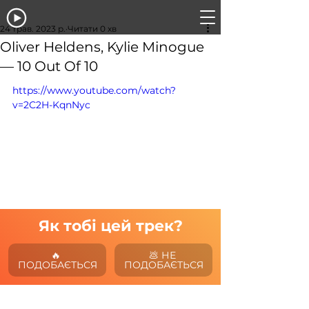
24 трав. 2023 р.
Читати 0 хв
Oliver Heldens, Kylie Minogue
— 10 Out Of 10
https://www.youtube.com/watch?
v=2C2H-KqnNyc
Як тобі цей трек?
🔥 
💩 НЕ 
ПОДОБАЄТЬСЯ
ПОДОБАЄТЬСЯ