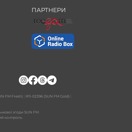
ПАРТНЕРИ
UN FM Fresh)
|
R11-02396 (SUN FM Gold)
|
сьмової згоди SUN FM.
ий контроль.