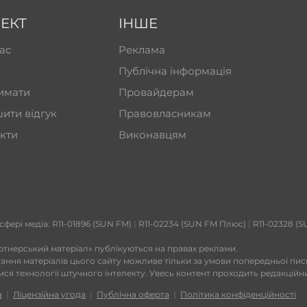
ЕКТ
ІНШЕ
ас
Реклама
Публічна інформація
имати
Провайдерам
ити відгук
Правовласникам
кти
Виконавцям
 сфері медіа: R11-01896 (SUN FM)
|
R11-02234 (SUN FM Плюс)
|
R11-02328 (S
ртнерський матеріал» публікуються на правах реклами.
тання матеріалів цього сайту можливе тільки за умови попередньої пи
тися технології штучного інтелекту. Увесь контент проходить редакційн
а
|
Ліцензійна угода
|
Публічна оферта
|
Політика конфіденційності