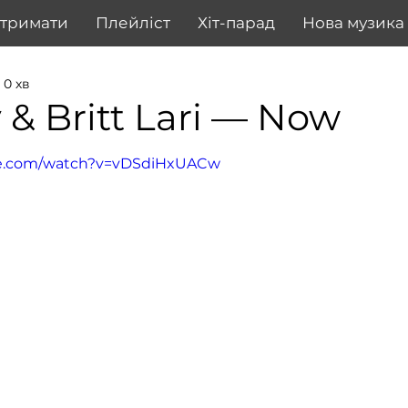
дтримати
Плейліст
Хіт-парад
Нова музика
 0 хв
 & Britt Lari — Now
be.com/watch?v=vDSdiHxUACw