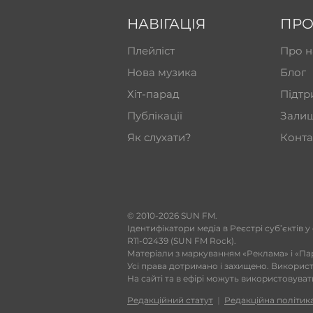
НАВІГАЦІЯ
ПРО
Плейліст
Про н
Нова музика
Блог
Хіт-парад
Підтр
Публікації
Залиш
Як слухати?
Конта
​© 2010-2026 SUN FM.
Ідентифікатори медіа в Реєстрі суб’єктів у
R11-02439 (SUN FM Rock).
Матеріали з маркуванням «Реклама» і «Па
Усі права дотримано і захищено. Викорис
На сайті та в ефірі можуть використовува
Редакційний статут
|
Редакційна політик