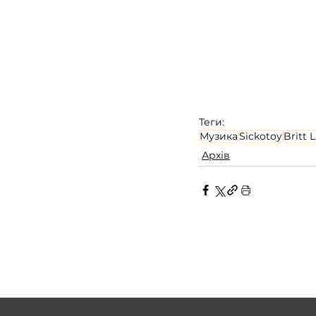
Теги:
Музика
Sickotoy
Britt L
Архів