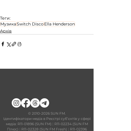
Теги:
Музика
Switch Disco
Ella Henderson
Архів
​©
2010-2026
SUN FM.
Ідентифікатори медіа в Реєстрі суб’єктів у сфері
медіа: R11-01896 (SUN FM)
|
R11-02234 (SUN FM
Плюс)
|
R11-02328 (SUN FM Fresh)
|
R11-02396