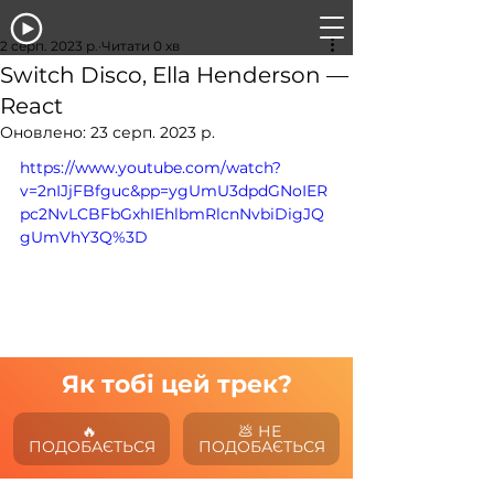
2 серп. 2023 р.
Читати 0 хв
Switch Disco, Ella Henderson —
React
Оновлено:
23 серп. 2023 р.
https://www.youtube.com/watch?
v=2nIJjFBfguc&pp=ygUmU3dpdGNoIER
pc2NvLCBFbGxhIEhlbmRlcnNvbiDigJQ
gUmVhY3Q%3D
Як тобі цей трек?
🔥 
💩 НЕ 
ПОДОБАЄТЬСЯ
ПОДОБАЄТЬСЯ