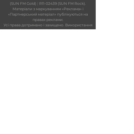
(SUN FM Gold)
|
R11-02439 (SUN FM Rock).
Матеріали з маркуванням «Реклама» і
«Партнерський матеріал» публікуються на
правах реклами.
Усі права дотримано і захищено. Використання
матеріалів цього сайту можливе тільки за
умови попередньої письмової згоди SUN FM.
На сайті та в ефірі можуть використовуватися
технології штучного інтелекту. Увесь контент
проходить редакційний контроль.
Редакційний статут
|
Редакційна
політика
|
Ліцензійна угода
|
Публічна
оферта
|
Політика конфіденційності
ПАРТНЕРИ
info@sunfm.ua