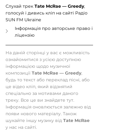
Слухай трек 
Tate McRae — Greedy
, 
голосуй і дивись кліп на сайті Радіо 
SUN FM Ukraine
Інформація про авторське право і 
ліцензію
На даній сторінці у вас є можливість 
ознайомитися з усією доступною 
інформацією щодо музичної 
композиції 
Tate McRae — Greedy
, 
будь то текст або переклад пісні, або 
це відео кліп, який відзнятий 
спеціально за мотивами даного 
треку. Все це ви знайдете тут. 
Інформація оновлюється залежно від 
появи нового матеріалу. Також 
шукайте іншу музику від 
Tate McRae
у нас на сайті.