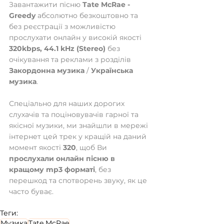
Завантажити пісню 
Tate McRae - 
Greedy
 абсолютно безкоштовно та 
без реєстрації з можливістю 
прослухати онлайн у високій якості 
320kbps, 44.1 kHz (Stereo)
 без 
очікування та реклами з розділів 
Закордонна музика
 / 
Українська 
музика
.
Спеціально для наших дорогих 
слухачів та поціновувачів гарної та 
якісної музики, ми знайшли в мережі 
інтернет цей трек у кращій на даний 
момент якості 
320
, щоб Ви 
прослухали онлайн пісню в 
кращому mp3 форматі
, без 
перешкод та спотворень звуку, як це 
часто буває.
Теги:
Музика
Tate McRae