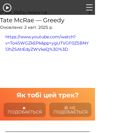
27 вер. 2023 р.
Читати 1 хв
Tate McRae — Greedy
Оновлено:
2 квіт. 2025 р.
https://www.youtube.com/watch?
v=To4SWGZkEPk&pp=ygUTVGF0ZSBNY
1JhZSAtIEdyZWVkeQ%3D%3D
Як тобі цей трек?
🔥 
💩 НЕ 
ПОДОБАЄТЬСЯ
ПОДОБАЄТЬСЯ