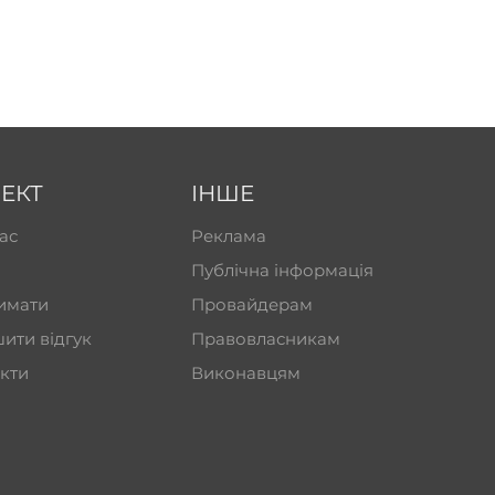
ЕКТ
ІНШЕ
ас
Реклама
Публічна інформація
имати
Провайдерам
ити відгук
Правовласникам
кти
Виконавцям