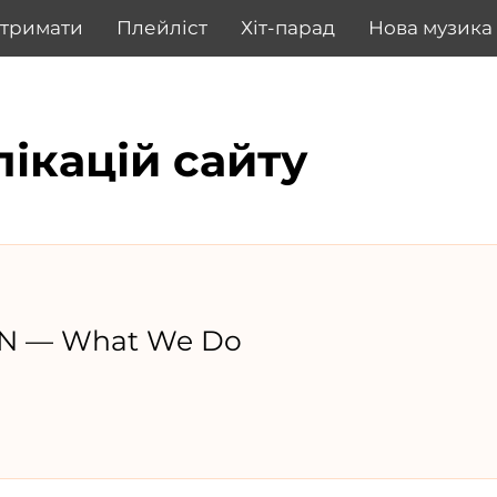
дтримати
Плейліст
Хіт-парад
Нова музика
лікацій сайту
N — What We Do