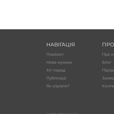
НАВІГАЦІЯ
ПРО
Плейліст
Про н
Нова музика
Блог
Хіт-парад
Підтр
Публікації
Залиш
Як слухати?
Конта