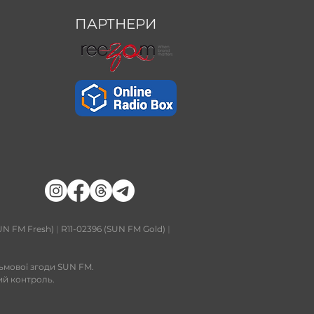
ПАРТНЕРИ
UN FM Fresh)
|
R11-02396 (SUN FM Gold)
|
сьмової згоди SUN FM.
ий контроль.