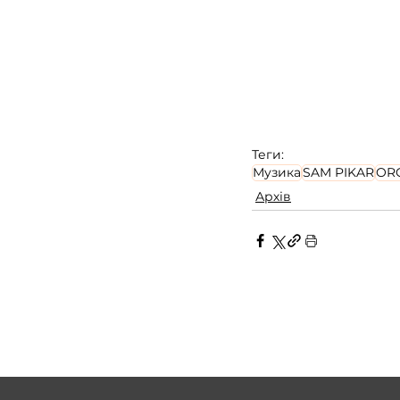
Теги:
Музика
SAM PIKAR
OR
Архів