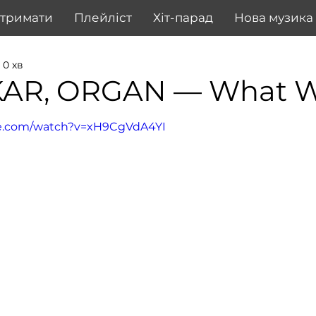
дтримати
Плейліст
Хіт-парад
Нова музика
 0 хв
KAR, ORGAN — What 
be.com/watch?v=xH9CgVdA4YI