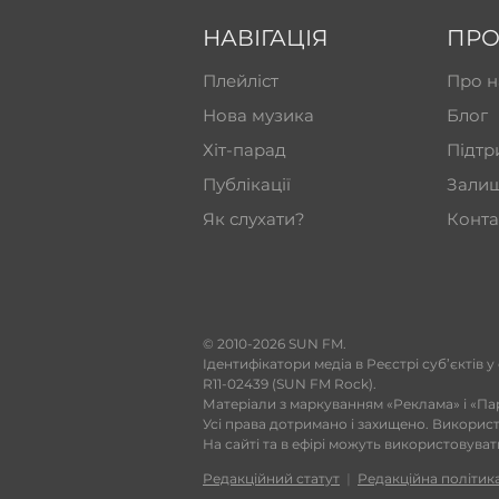
НАВІГАЦІЯ
ПРО
Плейліст
Про н
Нова музика
Блог
Хіт-парад
Підтр
Публікації
Залиш
Як слухати?
Конта
​© 2010-2026 SUN FM.
Ідентифікатори медіа в Реєстрі суб’єктів у
R11-02439 (SUN FM Rock).
Матеріали з маркуванням «Реклама» і «Па
Усі права дотримано і захищено. Викорис
На сайті та в ефірі можуть використовува
Редакційний статут
|
Редакційна політик