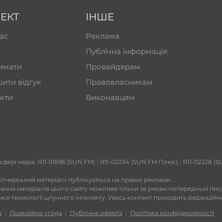
ЕКТ
ІНШЕ
ас
Реклама
Публічна інформація
имати
Провайдерам
ити відгук
Правовласникам
кти
Виконавцям
 сфері медіа: R11-01896 (SUN FM)
|
R11-02234 (SUN FM Плюс)
|
R11-02328 (S
ртнерський матеріал» публікуються на правах реклами.
тання матеріалів цього сайту можливе тільки за умови попередньої пи
тися технології штучного інтелекту. Увесь контент проходить редакційн
а
|
Ліцензійна угода
|
Публічна оферта
|
Політика конфіденційності