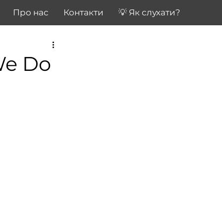
Про нас
Контакти
💡 Як слухати?
We Do