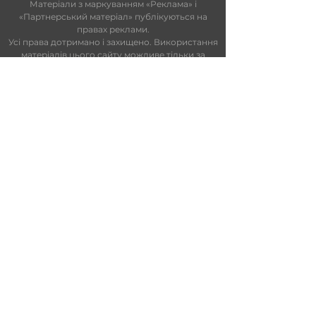
Матеріали з маркуванням «Реклама» і
«Партнерський матеріал» публікуються на
правах реклами.
Усі права дотримано і захищено. Використання
матеріалів цього сайту можливе тільки за
умови попередньої письмової згоди SUN FM.
На сайті та в ефірі можуть використовуватися
технології штучного інтелекту. Увесь контент
проходить редакційний контроль.
Редакційний статут
|
Редакційна
політика
|
Ліцензійна угода
|
Публічна
оферта
|
Політика конфіденційності
ПАРТНЕРИ
info@sunfm.ua