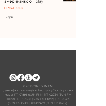
американкою lilplay
ПРЕСРЕЛІЗ
1 черв.
​©
2010-2026
SUN FM.
Ідентифікатори медіа в Реєстрі суб’єктів у сфері
медіа: R11-01896 (SUN FM)
|
R11-02234 (SUN FM
Плюс)
|
R11-02328 (SUN FM Fresh)
|
R11-02396
(SUN FM Gold)
|
R11-02439 (SUN FM Rock).