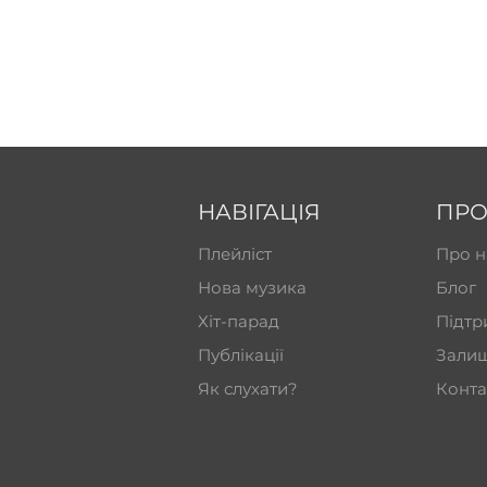
НАВІГАЦІЯ
ПРО
Плейліст
Про н
Нова музика
Блог
Хіт-парад
Підтр
Публікації
Залиш
Як слухати?
Конта