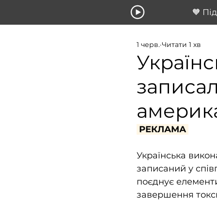
🧡 Пі
1 черв.
Читати 1 хв
Українсь
записал
америка
 РЕКЛАМА 
Українська викон
записаний у спів
поєднує елементи
завершення токси