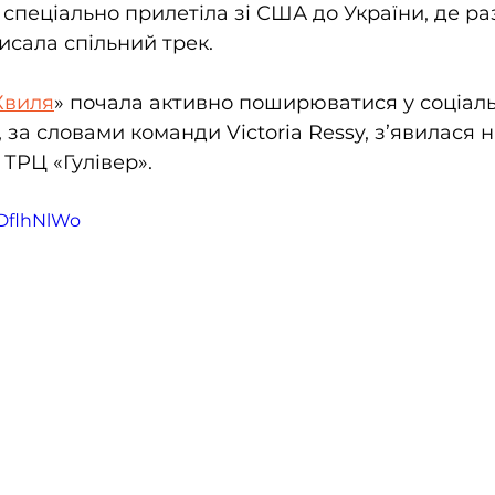
y спеціально прилетіла зі США до України, де раз
писала спільний трек.
Хвиля
» почала активно поширюватися у соціаль
 за словами команди Victoria Ressy, з’явилася 
 ТРЦ «Гулівер».
XDflhNlWo