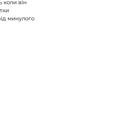
ь коли він 
тки 
ід минулого 