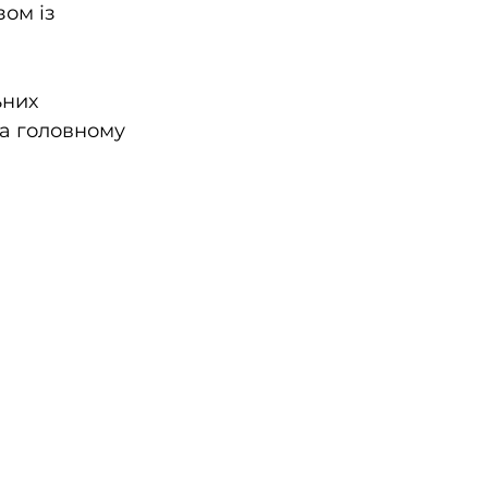
ом із 
них 
на головному 