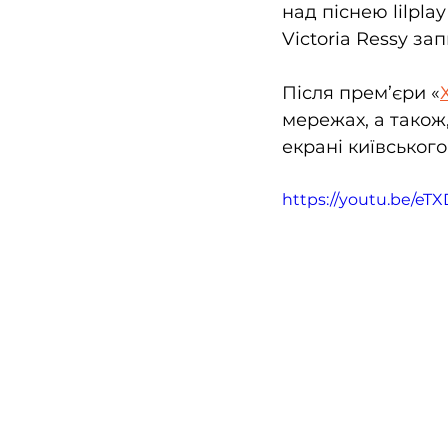
над піснею lilpla
Victoria Ressy за
Після прем’єри «
мережах, а також,
екрані київського
https://youtu.be/eT