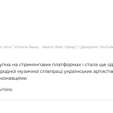
о пісні "Victoria Ressy - Хвиля (feat. lilplay)" | Джерело: YouTub
тупна на стримінгових платформах і стала ще о
одної музичної співпраці українських артистів 
конавцями.
y
lilplay