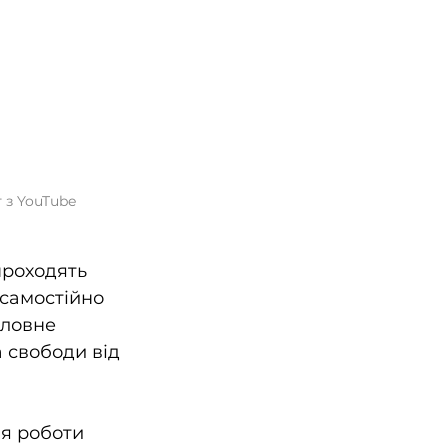
т з YouTube
проходять 
 самостійно 
ловне 
 свободи від 
я роботи 