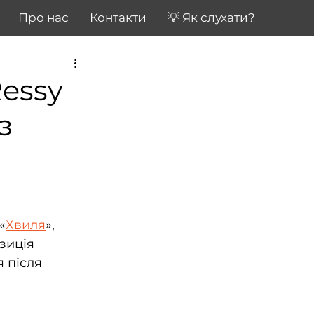
Про нас
Контакти
💡 Як слухати?
Ressy
з
«
Хвиля
», 
зиція 
 після 