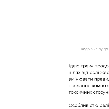
Кадр з кліпу до 
Ідею треку продо
шлях від ролі же
змінювати правил
послання компози
токсичних стосунк
Особливістю релі