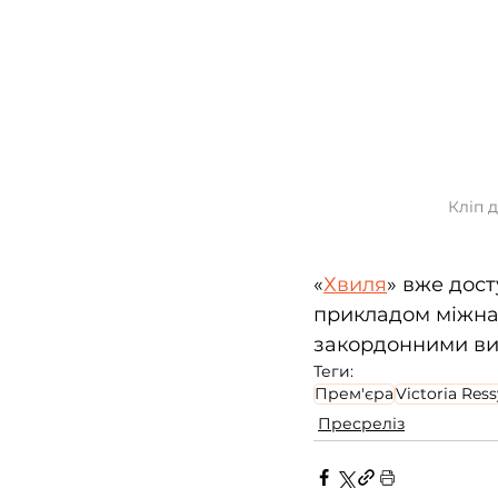
Кліп д
«
Хвиля
» вже дос
прикладом міжнар
закордонними ви
Теги:
Прем'єра
Victoria Ress
Пресреліз