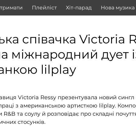
дтримати
Плейліст
Хіт-парад
Нова музика
ка співачка Victoria 
а міжнародний дует і
нкою lilplay
авиця Victoria Ressy презентувала новий сингл 
праці з американською артисткою lilplay. Компо
 R&B та соулу й розповідає про складні почуття
чних стосунків.