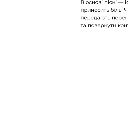
В основі пісні — і
приносить біль. 
передають пережи
та повернути кон