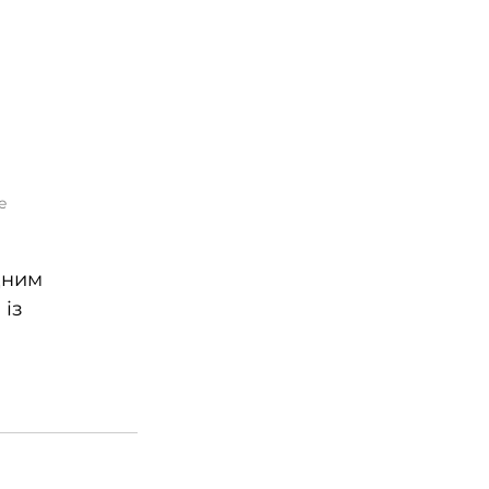
e
дним 
із 