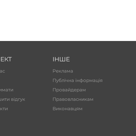
ЕКТ
ІНШЕ
ас
Реклама
Публічна інформація
имати
Провайдерам
ити відгук
Правовласникам
кти
Виконавцям