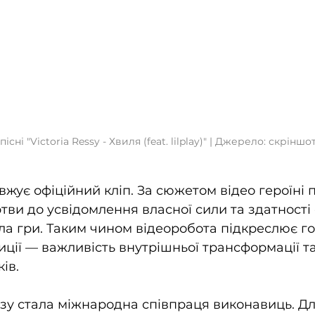
пісні "Victoria Ressy - Хвиля (feat. lilplay)" | Джерело: скріншо
вжує офіційний кліп. За сюжетом відео героїні 
ртви до усвідомлення власної сили та здатності
а гри. Таким чином відеоробота підкреслює го
ції — важливість внутрішньої трансформації та
ів.
зу стала міжнародна співпраця виконавиць. Дл