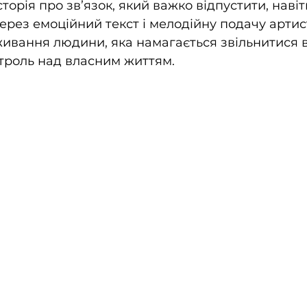
сторія про зв’язок, який важко відпустити, навіт
Через емоційний текст і мелодійну подачу артис
вання людини, яка намагається звільнитися в
троль над власним життям.